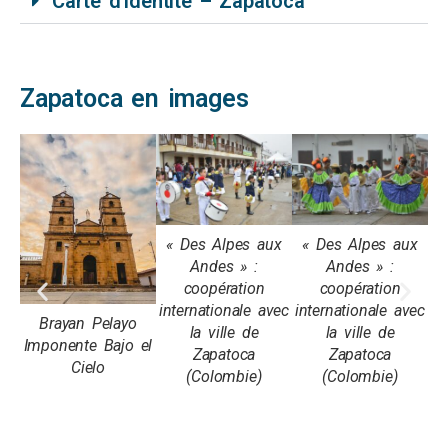
Carte d’identité – Zapatoca
Zapatoca en images
« Des Alpes aux
« Des Alpes aux
«
Andes » :
Andes » :
coopération
coopération
internationale avec
internationale avec
in
Brayan Pelayo
la ville de
la ville de
Imponente Bajo el
Zapatoca
Zapatoca
Cielo
(Colombie)
(Colombie)