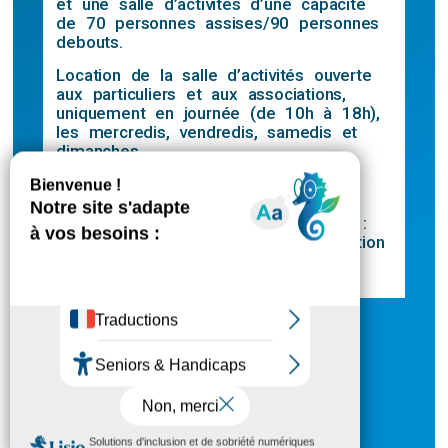
et une salle d’activités d’une capacité
de 70 personnes assises/90 personnes
debouts.
Location de la salle d’activités ouverte
aux particuliers et aux associations,
uniquement en journée (de 10h à 18h),
les mercredis, vendredis, samedis et
dimanches.
50€ la journée
Pour faire une demande de location :
cliquez sur le bouton de pré-réservation
en ligne ci-dessus.
PARTICULIERS
ASSOCIATIONS