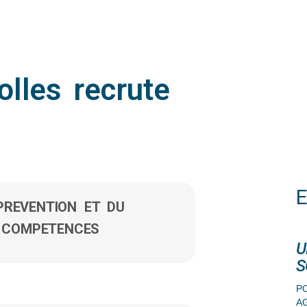
olles recrute
PREVENTION ET DU
 COMPETENCES
U
S
PO
A