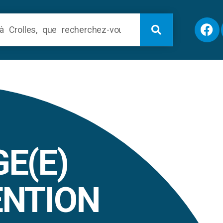
E(E)
ENTION