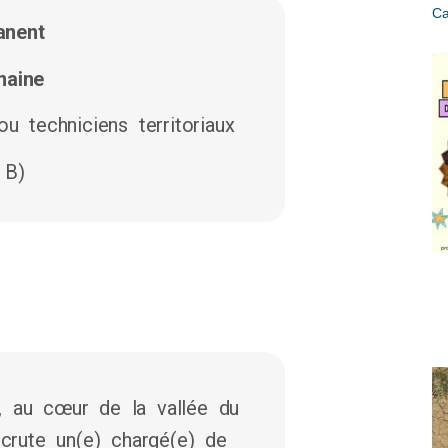
Ca
anent
maine
u techniciens territoriaux
 B)
, au cœur de la vallée du
ecrute un(e) chargé(e) de