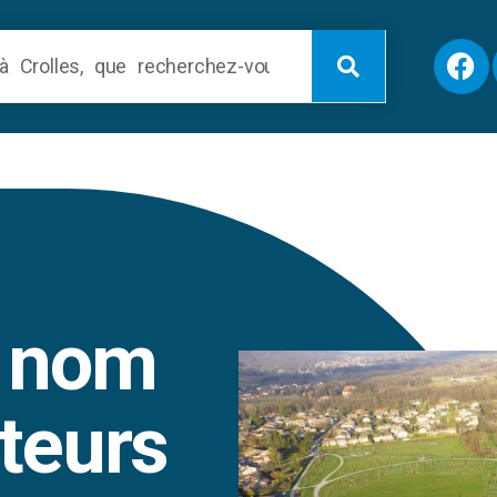
e nom
teurs