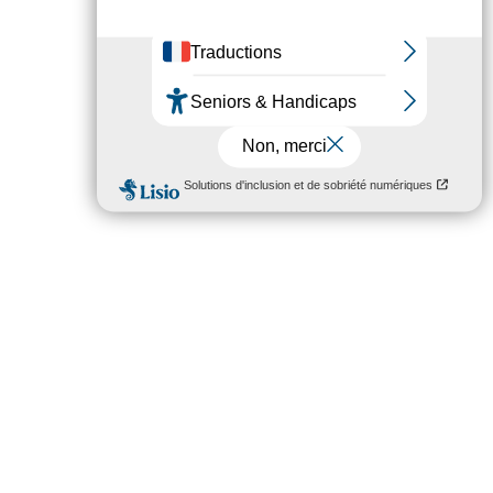
de Crolles recrute Des vacataires
(H/F) Pour la saison culturelle
2026-2027 de l’Espace Paul Jargot