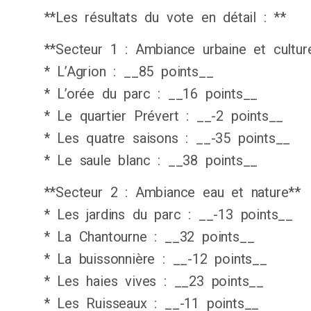
**Les résultats du vote en détail : **
**Secteur 1 : Ambiance urbaine et cultur
* L’Agrion : __85 points__
* L’orée du parc : __16 points__
* Le quartier Prévert : __-2 points__
* Les quatre saisons : __-35 points__
* Le saule blanc : __38 points__
**Secteur 2 : Ambiance eau et nature**
* Les jardins du parc : __-13 points__
* La Chantourne : __32 points__
* La buissonnière : __-12 points__
* Les haies vives : __23 points__
* Les Ruisseaux : __-11 points__