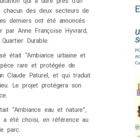
ultation qui a duré près d’un
, chacun des deux secteurs de
Ces derniers ont été annoncés
er par Anne Françoise Hyvrard,
U
S
Quartier Durable.
PO
sé était “Ambiance urbaine et
A
Ca
espèce rare et protégée de
n Claude Paturel, et qui traduit
ieu. Le projet protégera son
ce.
ait “Ambiance eau et nature”,
 a été choisi, en référence au
e parc.