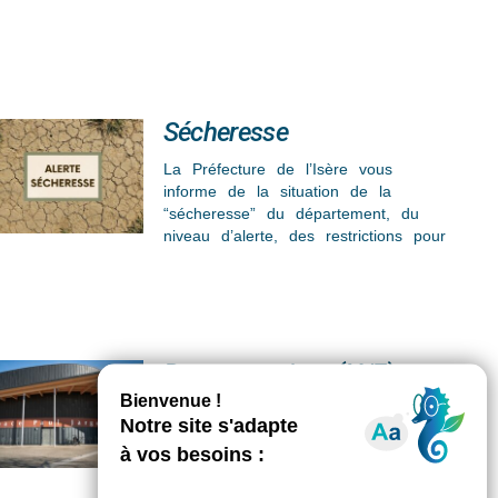
Sécheresse
La Préfecture de l’Isère vous
informe de la situation de la
“sécheresse” du département, du
niveau d’alerte, des restrictions pour
Des vacataires (H/F)
Pour la saison culturelle
2026-2027 de l’Espace
Paul Jargot
POSTULER EN LIGNE La Mairie