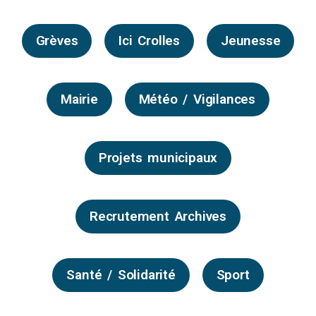
Grèves
Ici Crolles
Jeunesse
Mairie
Météo / Vigilances
Projets municipaux
Recrutement Archives
Santé / Solidarité
Sport