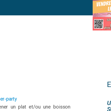
r-party
U
mener un plat et/ou une boisson
S