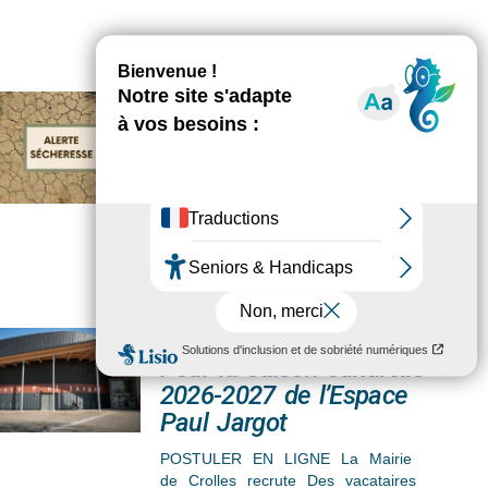
Sécheresse
La Préfecture de l’Isère vous
informe de la situation de la
“sécheresse” du département, du
niveau d’alerte, des restrictions pour
Des vacataires (H/F)
Pour la saison culturelle
2026-2027 de l’Espace
Paul Jargot
POSTULER EN LIGNE La Mairie
de Crolles recrute Des vacataires