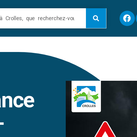
ance
-