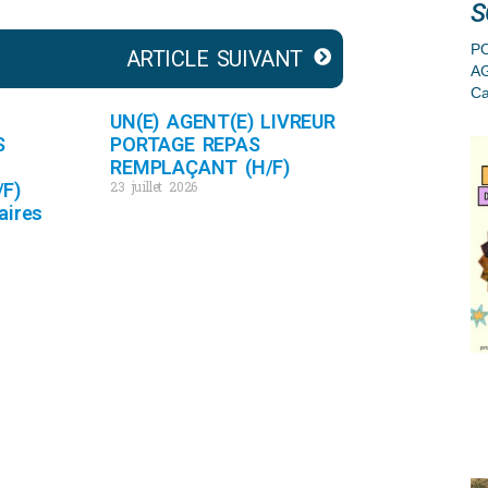
S
PO
ARTICLE SUIVANT
A
Ca
UN(E) AGENT(E) LIVREUR
S
PORTAGE REPAS
REMPLAÇANT (H/F)
23 juillet 2026
F)
aires