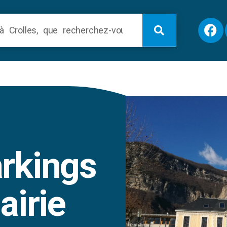
rkings
airie