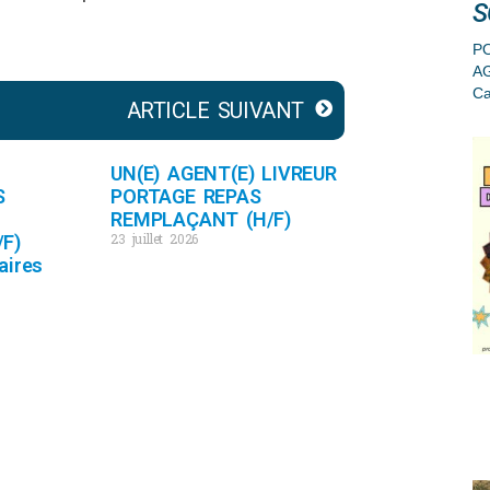
S
PO
A
Ca
ARTICLE SUIVANT
UN(E) AGENT(E) LIVREUR
S
PORTAGE REPAS
REMPLAÇANT (H/F)
23 juillet 2026
F)
aires